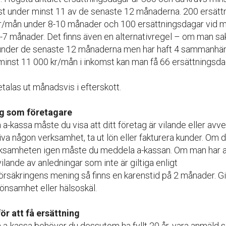
st under minst 11 av de senaste 12 månaderna. 200 ersätt
r/mån under 8-10 månader och 100 ersättningsdagar vid m
-7 månader. Det finns även en alternativregel – om man sa
 under de senaste 12 månaderna men har haft 4 sammanh
nst 11 000 kr/mån i inkomst kan man få 66 ersättningsda
talas ut månadsvis i efterskott.
dig som företagare
å a-kassa måste du visa att ditt företag är vilande eller avve
riva någon verksamhet, ta ut lön eller fakturera kunder. Om 
rksamheten igen måste du meddela a-kassan. Om man har a
vilande av anledningar som inte är giltiga enligt
rsäkringens mening så finns en karenstid på 2 månader. Gil
 lönsamhet eller hälsoskäl.
för att få ersättning
få a-kassa behöver du dessutom ha fyllt 20 år, vara anmäld