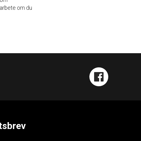
 arbete om du
tsbrev