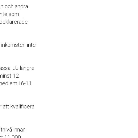
ön och andra
 inte som
 deklarerade
 inkomsten inte
assa. Ju längre
minst 12
medlem i 6-11
att kvalificera
tnivå innan
st 11 000