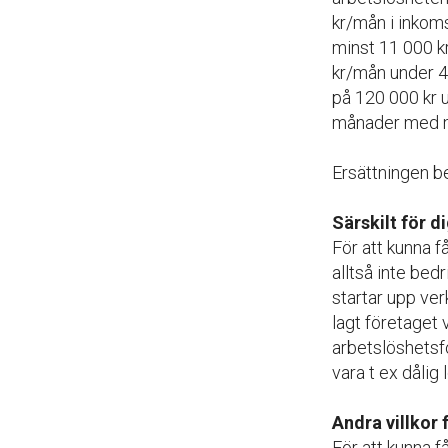
kr/mån i inkom
minst 11 000 k
kr/mån under 4
på 120 000 kr
månader med mi
Ersättningen be
Särskilt för 
För att kunna f
alltså inte bed
startar upp ve
lagt företaget 
arbetslöshetsfö
vara t ex dålig
Andra villkor 
För att kunna 