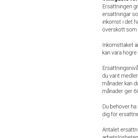
Ersättningen gr
ersättningar so
inkomst i det h
överskott som 
Inkomsttaket ä
kan vara högre
Ersättningsnivå
du varit medlem
månader kan du
månader ger 6
Du behöver ha 
dig för ersättni
Antalet ersätt
arbetslösheten