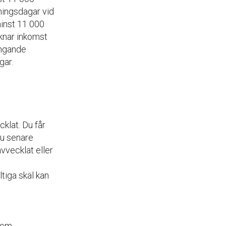
ningsdagar vid
inst 11 000
knar inkomst
ängande
gar.
cklat. Du får
du senare
vvecklat eller
tiga skäl kan
 som