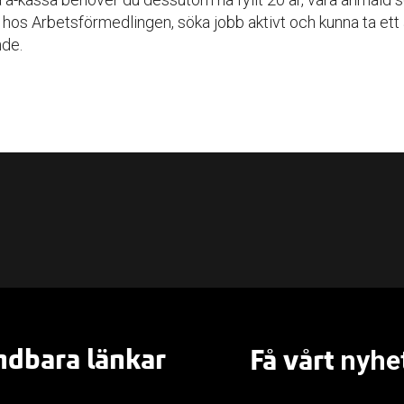
hos Arbetsförmedlingen, söka jobb aktivt och kunna ta ett
nde.
dbara länkar
Få vårt
nyhe