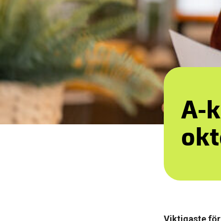
A-k
okt
Viktigaste fö