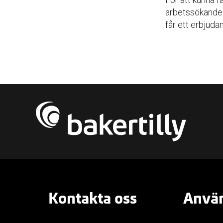
arbetssökande 
får ett erbjuda
Kontakta oss
Använ