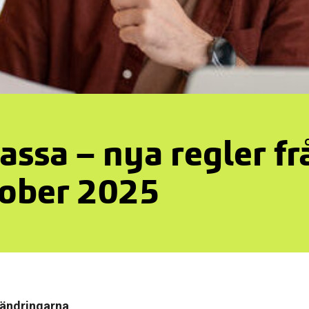
assa – nya regler fr
ober 2025
rändringarna