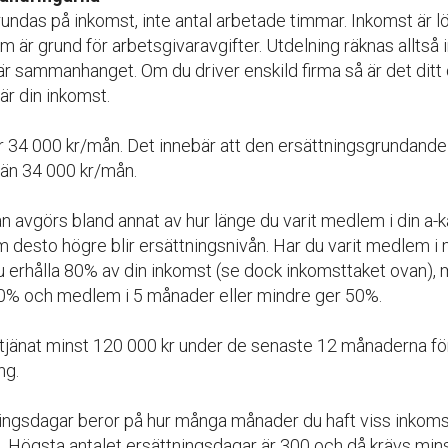
undas på inkomst, inte antal arbetade timmar. Inkomst är l
m är grund för arbetsgivaravgifter. Utdelning räknas alltså
är sammanhanget. Om du driver enskild firma så är det ditt
är din inkomst.
r 34 000 kr/mån. Det innebär att den ersättningsgrundande
 än 34 000 kr/mån.
n avgörs bland annat av hur länge du varit medlem i din a-k
 desto högre blir ersättningsnivån. Har du varit medlem i 
 erhålla 80% av din inkomst (se dock inkomsttaket ovan), 
0% och medlem i 5 månader eller mindre ger 50%.
tjänat minst 120 000 kr under de senaste 12 månaderna för 
ng.
ningsdagar beror på hur många månader du haft viss inkoms
. Högsta antalet ersättningsdagar är 300 och då krävs min