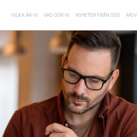
VILKA ÄR VI
VAD GÖR VI
NYHETER FRÅN OSS
ÄR/V