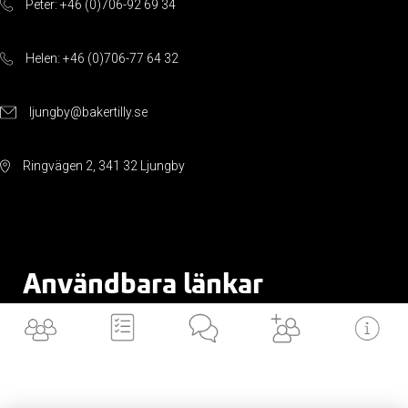
Peter: +46 (0)706-92 69 34
Helen: +46 (0)706-77 64 32
ljungby@bakertilly.se
Ringvägen 2, 341 32 Ljungby
Användbara länkar
Cookiepolicy
Integritetspolicy
Valvet