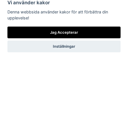
Vi använder kakor
Få vårt
nyhetsbrev
Denna webbsida använder kakor för att förbättra din
upplevelse!
Vilka är vi
Vad gör vi
Nyheter från
Är/vill bli kund
Länkar till dig
oss
Jag Accepterar
Jag accepterar vilkoren
Inställningar
Skicka
Now, for tomorrow