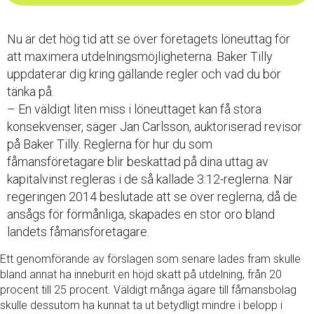
Nu är det hög tid att se över företagets löneuttag för
att maximera utdelningsmöjligheterna. Baker Tilly
uppdaterar dig kring gällande regler och vad du bör
tänka på.
– En väldigt liten miss i löneuttaget kan få stora
konsekvenser, säger Jan Carlsson, auktoriserad revisor
på Baker Tilly. Reglerna för hur du som
fåmansföretagare blir beskattad på dina uttag av
kapitalvinst regleras i de så kallade 3:12-reglerna. När
regeringen 2014 beslutade att se över reglerna, då de
ansågs för förmånliga, skapades en stor oro bland
landets fåmansföretagare.
Ett genomförande av förslagen som senare lades fram skulle
bland annat ha inneburit en höjd skatt på utdelning, från 20
procent till 25 procent. Väldigt många ägare till fåmansbolag
skulle dessutom ha kunnat ta ut betydligt mindre i belopp i