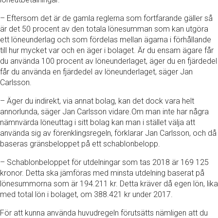
– Eftersom det är de gamla reglerna som fortfarande gäller så
är det 50 procent av den totala lönesumman som kan utgöra
ett löneunderlag och som fördelas mellan ägarna i förhållande
till hur mycket var och en äger i bolaget. Är du ensam ägare får
du använda 100 procent av löneunderlaget, äger du en fjärdedel
får du använda en fjärdedel av löneunderlaget, säger Jan
Carlsson.
– Äger du indirekt, via annat bolag, kan det dock vara helt
annorlunda, säger Jan Carlsson vidare.Om man inte har några
nämnvärda löneuttag i sitt bolag kan man i stället välja att
använda sig av förenklingsregeln, förklarar Jan Carlsson, och då
baseras gränsbeloppet på ett schablonbelopp.
– Schablonbeloppet för utdelningar som tas 2018 är 169 125
kronor. Detta ska jämföras med minsta utdelning baserat på
lönesummorna som är 194.211 kr. Detta kräver då egen lön, lika
med total lön i bolaget, om 388.421 kr under 2017.
För att kunna använda huvudregeln förutsätts nämligen att du