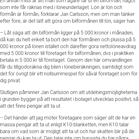
En annan miss är att man som ägare tar ut en bilförmån, något
som inte får räknas med i löneunderlaget. Lön är lön och
förmån är förmån, förklarar Jan Carlsson, men om man tänker
efter före, är det lätt att göra om bilförmånen till lön, säger han.
– Låt säga att din bilförmån ligger på 5 000 kronor i månaden,
då kan du helt enkelt ta bort den här förmånen och plussa på 5
000 kronor på lönen istället och därefter göra nettolöneavdrag
med 5 000 kronor till företaget för bilförmånen, dvs i praktiken
betala in 5 000 kr till företaget. Genom den här omvandlingen
får du tillgodoräkna dig bilen i löneberäkningen, samtidigt som
det för övrigt blir ett nollsummespel för såväl företaget som för
dig privat.
Slutligen påminner Jan Carlsson om att utdelningsmöjligheterna
i grunden bygger på att resultatet i bolaget utvecklas positivt, så
att det finns pengar att ta ut.
– Det händer att jag möter företagare som säger att de har en
massa pengar att ta ut enligt K10-blanketten, men K10 talar
bara om vad som är möjligt att ta ut och hur skatten blir på de
pengar du kan ta ut. Den talar inte om huruvida du har några