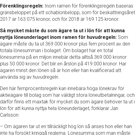
Förenklingsregeln:
Inom ramen för förenklingsregeln baseras
gränsbeloppet på ett schablonbelopp, som för beskattningsåret
2017 är 163 075 kronor, och för 2018 är 169.125 kronor.
Så mycket måste du som ägare ta ut i lön för att kunna
nyttja löneunderlaget inom ramen för huvudregeln:
Som
ägare måste du ta ut 369 000 kronor plus fem procent av den
totala lönesumman i bolaget. Om bolaget har en total
lönesumma på en miljon innebär detta alltså 369 000 kronor
plus 50 000 kronor. Det blir en årslön på 419 000 kronor. Har
ägaren minst den lönen så är hon eller han kvalificerad att
använda sig av huvudregeln.
Den här femprocentsregeln kan innebära höga lönekrav för
aktieägare till bolag som har väldigt stora löneutbetalningar, och
därför finns ett maxtak för mycket du som ägare behöver ta ut i
lön för att kunna nyttja hela löneunderlaget, förklarar Jan
Carlsson:
– Om ägaren tar ut en tillräckligt hög lön så anses hon eller han
inte ha försökt kringgå reglerna. Lönesumma som man måste