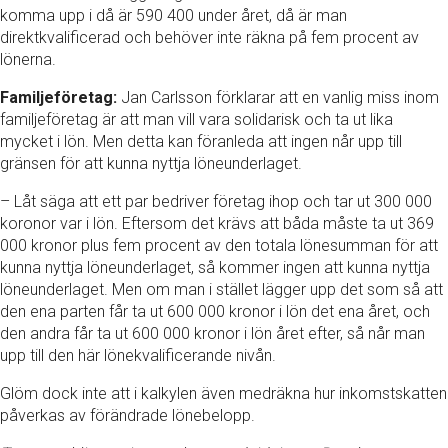
komma upp i då är 590 400 under året, då är man
direktkvalificerad och behöver inte räkna på fem procent av
lönerna.
Familjeföretag:
Jan Carlsson förklarar att en vanlig miss inom
familjeföretag är att man vill vara solidarisk och ta ut lika
mycket i lön. Men detta kan föranleda att ingen når upp till
gränsen för att kunna nyttja löneunderlaget.
– Låt säga att ett par bedriver företag ihop och tar ut 300 000
koronor var i lön. Eftersom det krävs att båda måste ta ut 369
000 kronor plus fem procent av den totala lönesumman för att
kunna nyttja löneunderlaget, så kommer ingen att kunna nyttja
löneunderlaget. Men om man i stället lägger upp det som så att
den ena parten får ta ut 600 000 kronor i lön det ena året, och
den andra får ta ut 600 000 kronor i lön året efter, så når man
upp till den här lönekvalificerande nivån.
Glöm dock inte att i kalkylen även medräkna hur inkomstskatten
påverkas av förändrade lönebelopp.