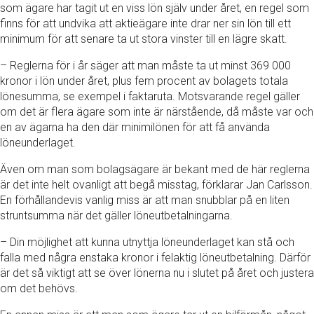
som ägare har tagit ut en viss lön själv under året, en regel som
finns för att undvika att aktieägare inte drar ner sin lön till ett
minimum för att senare ta ut stora vinster till en lägre skatt.
– Reglerna för i år säger att man måste ta ut minst 369 000
kronor i lön under året, plus fem procent av bolagets totala
lönesumma, se exempel i faktaruta. Motsvarande regel gäller
om det är flera ägare som inte är närstående, då måste var och
en av ägarna ha den där minimilönen för att få använda
löneunderlaget.
Även om man som bolagsägare är bekant med de här reglerna
är det inte helt ovanligt att begå misstag, förklarar Jan Carlsson.
En förhållandevis vanlig miss är att man snubblar på en liten
struntsumma när det gäller löneutbetalningarna.
– Din möjlighet att kunna utnyttja löneunderlaget kan stå och
falla med några enstaka kronor i felaktig löneutbetalning. Därför
är det så viktigt att se över lönerna nu i slutet på året och justera
om det behövs.