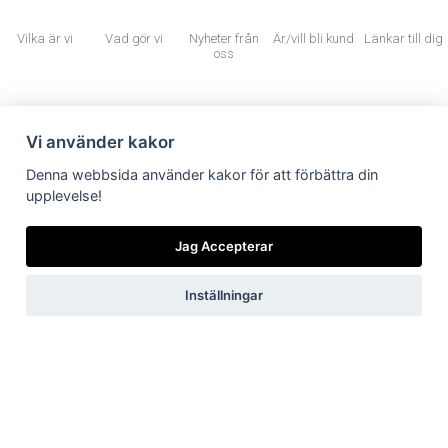
ljungby@bakertilly.se
Vilka är vi
Vad gör vi
Nyheter från
Är/vill bli kund
Länkar till dig
oss
Ringvägen 2, 341 32 Ljungby
Vi använder kakor
Denna webbsida använder kakor för att förbättra din
Användbara länkar
upplevelse!
Jag Accepterar
Cookiepolicy
Inställningar
Integritetspolicy
Valvet
Få vårt
nyhetsbrev