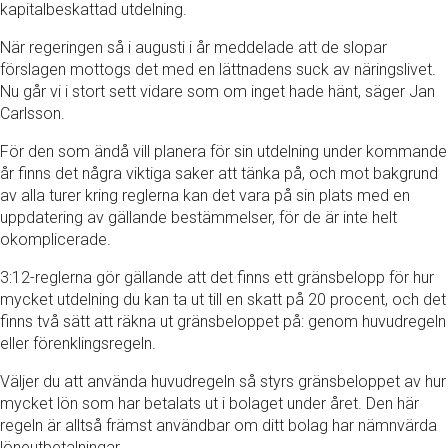
kapitalbeskattad utdelning.
När regeringen så i augusti i år meddelade att de slopar
förslagen mottogs det med en lättnadens suck av näringslivet.
Nu går vi i stort sett vidare som om inget hade hänt, säger Jan
Carlsson.
För den som ändå vill planera för sin utdelning under kommande
år finns det några viktiga saker att tänka på, och mot bakgrund
av alla turer kring reglerna kan det vara på sin plats med en
uppdatering av gällande bestämmelser, för de är inte helt
okomplicerade.
3:12-reglerna gör gällande att det finns ett gränsbelopp för hur
mycket utdelning du kan ta ut till en skatt på 20 procent, och det
finns två sätt att räkna ut gränsbeloppet på: genom huvudregeln
eller förenklingsregeln.
Väljer du att använda huvudregeln så styrs gränsbeloppet av hur
mycket lön som har betalats ut i bolaget under året. Den här
regeln är alltså främst användbar om ditt bolag har nämnvärda
löneutbetalningar.