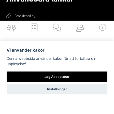
Cookiepolicy
Integritetspolicy
Valvet
Vi använder kakor
Få vårt
nyhetsbrev
Denna webbsida använder kakor för att förbättra din
upplevelse!
Vilka är vi
Vad gör vi
Nyheter från
Är/vill bli kund
Länkar till dig
oss
Jag Accepterar
Inställningar
Jag accepterar vilkoren
Skicka